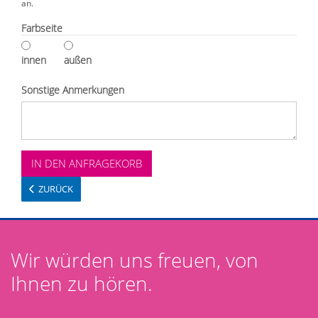
an.
Farbseite
innen
außen
Sonstige Anmerkungen
ZURÜCK
Wir würden uns freuen, von
Ihnen zu hören.